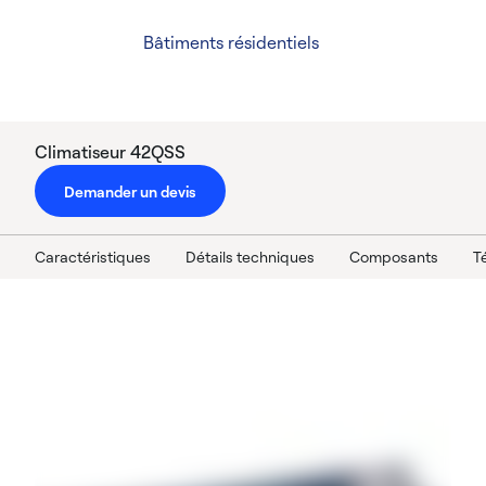
Bâtiments résidentiels
Climatiseur 42QSS
Demander un devis
Caractéristiques
Détails techniques
Composants
T