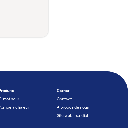
Produits
Carrier
Climatiseur
Contact
Pompe à chaleur
À propos de nous
Site web mondial
Commerce et industrie